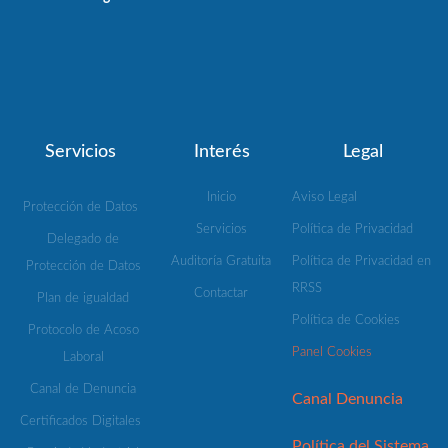
Servicios
Interés
Legal
Inicio
Aviso Legal
Protección de Datos
Servicios
Política de Privacidad
Delegado de
Auditoría Gratuita
Política de Privacidad en
Protección de Datos
RRSS
Contactar
Plan de igualdad
Política de Cookies
Protocolo de Acoso
Panel Cookies
Laboral
Canal de Denuncia
Canal Denuncia
Certificados Digitales
Política del Sistema