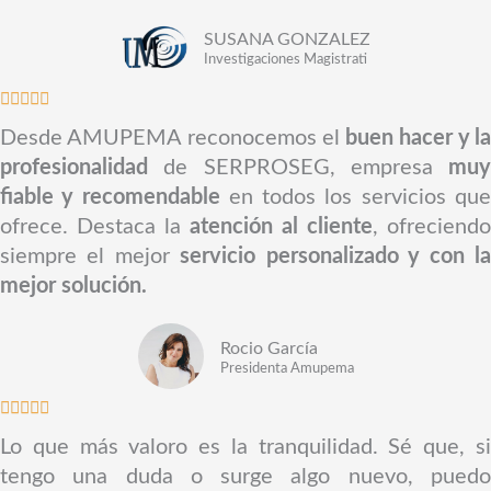
5
SUSANA GONZALEZ
d
Investigaciones Magistrati
e
V





5
a
Desde AMUPEMA reconocemos el
buen hacer y l
l
profesionalidad
de SERPROSEG, empresa
muy
o
fiable y recomendable
en todos los servicios qu
r
ofrece. Destaca la
atención al cliente
, ofreciendo
a
siempre el mejor
servicio personalizado y con l
d
mejor solución.
o
c
Rocio García
o
Presidenta Amupema
n
V





5
a
Lo que más valoro es la tranquilidad. Sé que, si
d
l
tengo una duda o surge algo nuevo, puedo
e