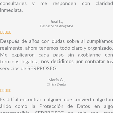
o
consultarles y me responden con claridad
5
r
inmediata.
a
d
José L.,
Despacho de Abogados
o
V





c
a
Después de años con dudas sobre si cumplíamos
o
l
realmente, ahora tenemos todo claro y organizado.
n
o
Me explicaron cada paso sin agobiarme con
5
r
términos legales.,
nos decidimos por contratar
los
d
a
servicios de SERPROSEG
e
d
5
o
María G.,
Clínica Dental
c
V





o
a
Es difícil encontrar a alguien que convierta algo tan
n
l
árido como la Protección de Datos en algo
5
o