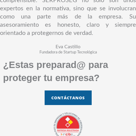
comprensible. SERPROSEG no solo son unos
d
r
expertos en la normativa, sino que se involucran
e
a
como una parte más de la empresa. Su
5
d
asesoramiento es honesto, claro y siempre
o
orientado a protegernos de verdad.
c
o
Eva Castillo
Fundadora de Startup Tecnológica
n
¿Estas preparad@ para
5
d
proteger tu empresa?
e
5
CONTÁCTANOS