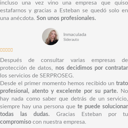
incluso una vez vino una empresa que quiso
a
estafarnos y gracias a Esteban se quedó solo en
d
una anécdota.
Son unos profesionales.
o
c
Inmaculada
o
Siderauto
n
V





5
a
Después de consultar varias empresas de
d
l
protección de datos,
nos decidimos por contratar
e
o
los servicios de SERPROSEG.
5
r
Desde el primer momento hemos recibido un
trato
a
profesional, atento y excelente por su parte.
N
d
hay nada como saber que detrás de un servicio,
o
siempre hay una persona que
te puede solucionar
c
todas las dudas.
Gracias Esteban por tu
o
compromiso
con nuestra empresa.
n