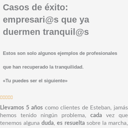
Casos de éxito:
empresari@s que ya
duermen tranquil@s
Estos son solo algunos ejemplos de profesionales
que han recuperado la tranquilidad.
«Tu puedes ser el siguiente»
V





a
Llevamos 5 años
como clientes de Esteban, jamá
l
hemos tenido ningún problema,
cada
vez que
o
tenemos alguna
duda
,
es resuelta
sobre la marcha
r