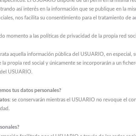
 específicos. El USUARIO dispone de un perfil en la misma red 
ndo así interés en la información que se publique en la mi
oficiales, nos facilita su consentimiento para el tratamiento de
momento a las políticas de privacidad de la propia red social
ata aquella información pública del USUARIO, en especial, 
de la propia red social y únicamente se incorporarán a un f
ón del USUARIO.
mos tus datos personales?
datos
: se conservarán mientras el USUARIO no revoque el co
idad.
rsonales?