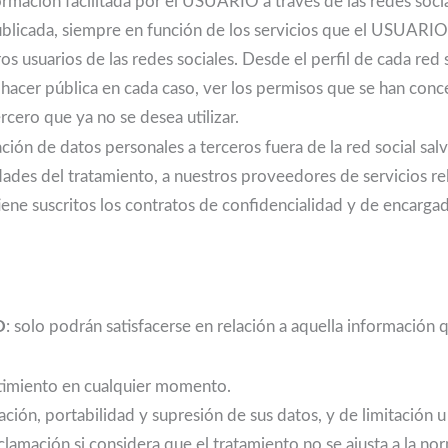
nformación facilitada por el USUARIO a través de las redes s
blicada, siempre en función de los servicios que el USUARIO 
ros usuarios de las redes sociales. Desde el perfil de cada r
hacer pública en cada caso, ver los permisos que se han conce
rcero que ya no se desea utilizar.
ión de datos personales a terceros fuera de la red social salv
lidades del tratamiento, a nuestros proveedores de servicios 
ne suscritos los contratos de confidencialidad y de encargad
O
: solo podrán satisfacerse en relación a aquella información 
ntimiento en cualquier momento.
ación, portabilidad y supresión de sus datos, y de limitación u
lamación si considera que el tratamiento no se ajusta a la no