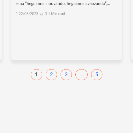
lema “Seguimos innovando. Seguimos avanzando”,...
22/03/2023
1 Min read
1
2
3
…
5